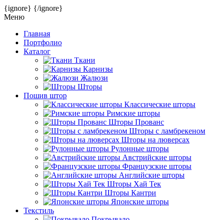
{ignore}
{/ignore}
Меню
Главная
Портфолио
Каталог
Ткани
Карнизы
Жалюзи
Шторы
Пошив штор
Классические шторы
Римские шторы
Шторы Прованс
Шторы с ламбрекеном
Шторы на люверсах
Рулонные шторы
Австрийские шторы
Французские шторы
Английские шторы
Шторы Хай Тек
Шторы Кантри
Японские шторы
Текстиль
Покрывало