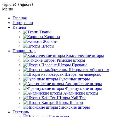
{ignore}
{/ignore}
Меню
Главная
Портфолио
Каталог
Ткани
Карнизы
Жалюзи
Шторы
Пошив штор
Классические шторы
Римские шторы
Шторы Прованс
Шторы с ламбрекеном
Шторы на люверсах
Рулонные шторы
Австрийские шторы
Французские шторы
Английские шторы
Шторы Хай Тек
Шторы Кантри
Японские шторы
Текстиль
Покрывало