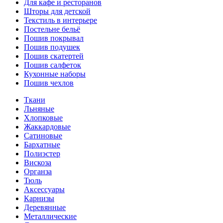
Для кафе и ресторанов
Шторы для детской
Текстиль в интерьере
Постельне бельё
Пошив покрывал
Пошив подушек
Пошив скатертей
Пошив салфеток
Кухонные наборы
Пошив чехлов
Ткани
Льняные
Хлопковые
Жаккардовые
Сатиновые
Бархатные
Полиэстер
Вискоза
Органза
Тюль
Аксессуары
Карнизы
Деревянные
Металлические